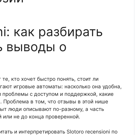
ni: как разбирать
ь выводы о
те, кто хочет быстро понять, стоит ли
гают игровые автоматы: насколько она удобна,
и проблемы с доступом и поддержкой, какие
. Проблема в том, что отзывы в этой нише
пыт люди описывают по-разному, а часть
 или не до конца проверенной.
тать и интерпретировать Slotoro recensioni по