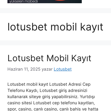
lotusbet mobil kayıt
Lotusbet Mobil Kayıt
Haziran 11, 2025
yazar
Lotusbet
Lotusbet mobil kayıt Lotusbet Adresi Cep
Telefonu Kaydı, Lotusbet giriş adresinizi
kullanarak siteye giriş yapabilirsiniz. Yurtdışı
casino sitesi Lotusbet cep telefonu kayıtları,
spor, casino, canlı casino, canlı bahis ve hatta