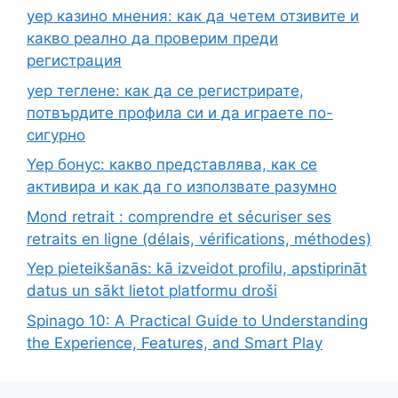
yep казино мнения: как да четем отзивите и
какво реално да проверим преди
регистрация
yep теглене: как да се регистрирате,
потвърдите профила си и да играете по-
сигурно
Yep бонус: какво представлява, как се
активира и как да го използвате разумно
Mond retrait : comprendre et sécuriser ses
retraits en ligne (délais, vérifications, méthodes)
Yep pieteikšanās: kā izveidot profilu, apstiprināt
datus un sākt lietot platformu droši
Spinago 10: A Practical Guide to Understanding
the Experience, Features, and Smart Play