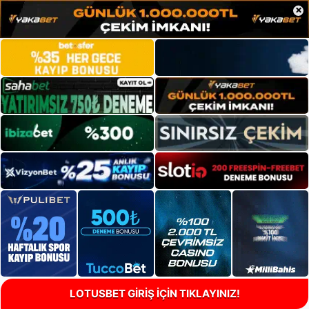
×
LOTUSBET GİRİŞ İÇİN TIKLAYINIZ!