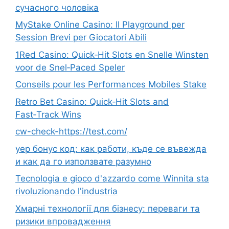
сучасного чоловіка
MyStake Online Casino: Il Playground per
Session Brevi per Giocatori Abili
1Red Casino: Quick‑Hit Slots en Snelle Winsten
voor de Snel‑Paced Speler
Conseils pour les Performances Mobiles Stake
Retro Bet Casino: Quick‑Hit Slots and
Fast‑Track Wins
cw-check-https://test.com/
yep бонус код: как работи, къде се въвежда
и как да го използвате разумно
Tecnologia e gioco d'azzardo come Winnita sta
rivoluzionando l'industria
Хмарні технології для бізнесу: переваги та
ризики впровадження