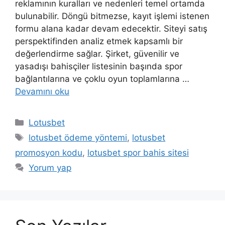
reklamının kuralları ve nedenleri temel ortamda
bulunabilir. Döngü bitmezse, kayıt işlemi istenen
formu alana kadar devam edecektir. Siteyi satış
perspektifinden analiz etmek kapsamlı bir
değerlendirme sağlar. Şirket, güvenilir ve
yasadışı bahisçiler listesinin başında spor
bağlantılarına ve çoklu oyun toplamlarına …
Devamını oku
Kategoriler
Lotusbet
Etiketler
lotusbet ödeme yöntemi
,
lotusbet
promosyon kodu
,
lotusbet spor bahis sitesi
Yorum yap