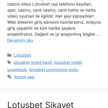
casino sitesi Lotusbet cep telefonu kayıtları,
spor, casino, canlı casino, canlı bahis ve hatta
video oyunları ile ilgilidir. Her şeyi kapsadılar!
Web sitesinin giriş adresini hatırlarsanız, kolayca
giriş yapabilir ve tüm harika şeylere
erişebilirsiniz. Değerli ve iyi araştırılmış bilgiler …
Devamını oku
Kategoriler
Lotusbet
Etiketler
lotusbet mobil kayıt
,
lotusbet mobil
uyumluluk
,
lotusbet promosyon kodu
Yorum yap
Lotusbet Şikayet