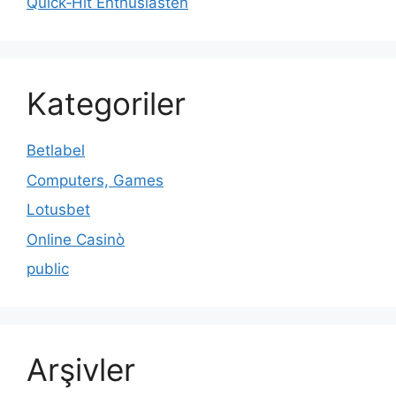
Quick‑Hit Enthusiasten
Kategoriler
Betlabel
Computers, Games
Lotusbet
Online Casinò
public
Arşivler