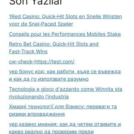
Son Yazılar
1Red Casino: Quick‑Hit Slots en Snelle Winsten
voor de Snel‑Paced Speler
Conseils pour les Performances Mobiles Stake
Retro Bet Casino: Quick‑Hit Slots and
Fast‑Track Wins
cw-check-https://test.com/
yep бонус код: как работи, къде се въвежда
и как да го използвате разумно
Tecnologia e gioco d'azzardo come Winnita sta
rivoluzionando l'industria
Хмарні технології для бізнесу: переваги та
ризики впровадження
yep казино мнения: как да четем отзивите и
какво реално да проверим преди