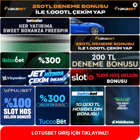
×
LOTUSBET GİRİŞ İÇİN TIKLAYINIZ!