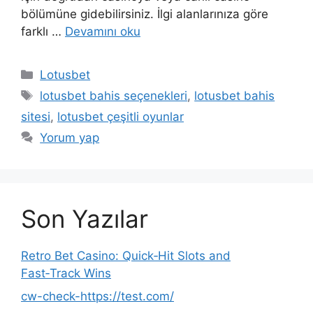
bölümüne gidebilirsiniz. İlgi alanlarınıza göre
farklı …
Devamını oku
Kategoriler
Lotusbet
Etiketler
lotusbet bahis seçenekleri
,
lotusbet bahis
sitesi
,
lotusbet çeşitli oyunlar
Yorum yap
Son Yazılar
Retro Bet Casino: Quick‑Hit Slots and
Fast‑Track Wins
cw-check-https://test.com/