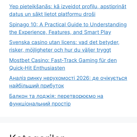
Yep pieteikšanās: kā izveidot profilu, apstiprināt
datus un sākt lietot platformu droši
Spinago 10: A Practical Guide to Understanding
the Experience, Features, and Smart Play
Svenska casino utan licens: vad det betyder,
risker, möjligheter och hur du väljer tryggt
Mostbet Casino: Fast‑Track Gaming für den
Quick‑Hit Enthusiasten
Аналіз ринку нерухомості 2026: де очікується
найбільший прибуток
Балкон та лоджія: перетворюємо на
функціональний простір