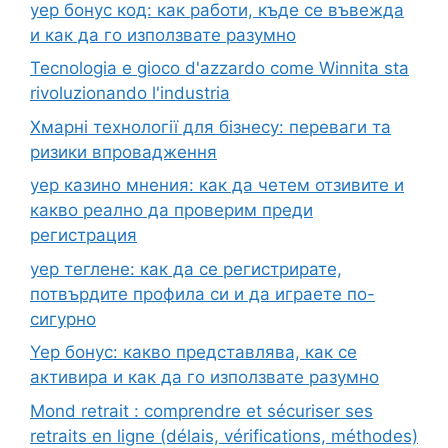
yep бонус код: как работи, къде се въвежда
и как да го използвате разумно
Tecnologia e gioco d'azzardo come Winnita sta
rivoluzionando l'industria
Хмарні технології для бізнесу: переваги та
ризики впровадження
yep казино мнения: как да четем отзивите и
какво реално да проверим преди
регистрация
yep теглене: как да се регистрирате,
потвърдите профила си и да играете по-
сигурно
Yep бонус: какво представлява, как се
активира и как да го използвате разумно
Mond retrait : comprendre et sécuriser ses
retraits en ligne (délais, vérifications, méthodes)