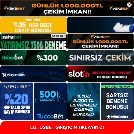
×
LOTUSBET GİRİŞ İÇİN TIKLAYINIZ!