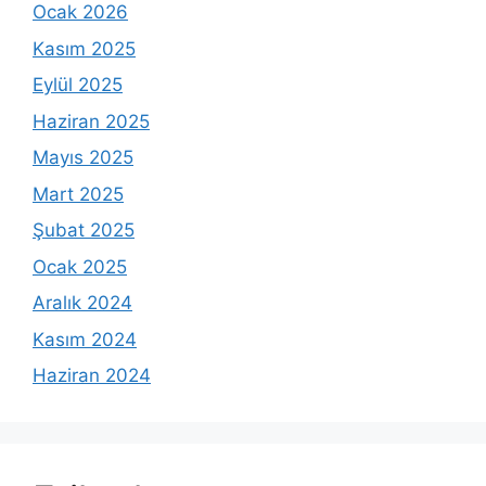
Ocak 2026
Kasım 2025
Eylül 2025
Haziran 2025
Mayıs 2025
Mart 2025
Şubat 2025
Ocak 2025
Aralık 2024
Kasım 2024
Haziran 2024