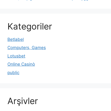
Kategoriler
Betlabel
Computers, Games
Lotusbet
Online Casinò
public
Arşivler