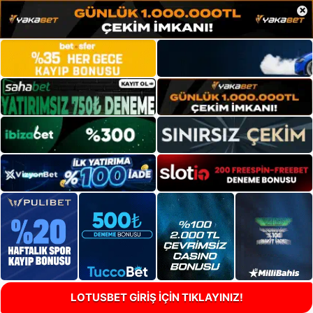
×
LOTUSBET GİRİŞ İÇİN TIKLAYINIZ!