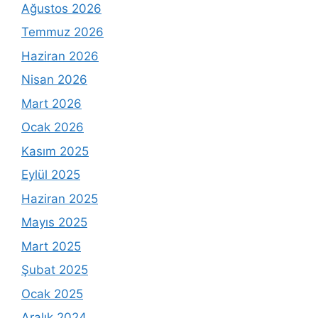
Ağustos 2026
Temmuz 2026
Haziran 2026
Nisan 2026
Mart 2026
Ocak 2026
Kasım 2025
Eylül 2025
Haziran 2025
Mayıs 2025
Mart 2025
Şubat 2025
Ocak 2025
Aralık 2024