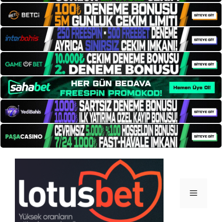
İçeriğe
atla
Menü