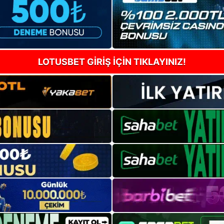
LOTUSBET GİRİŞ İÇİN TIKLAYINIZ!