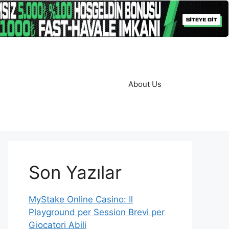
About Us
Son Yazılar
MyStake Online Casino: Il
Playground per Session Brevi per
Giocatori Abili