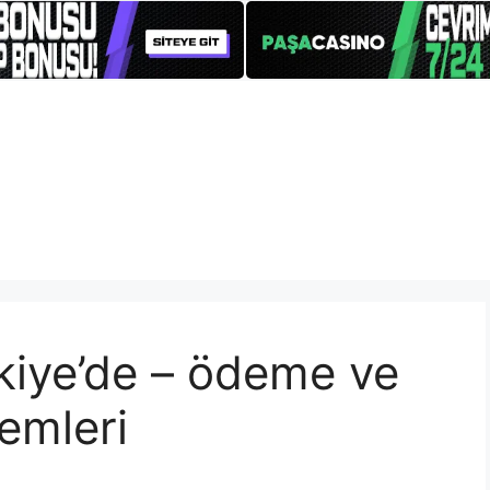
kiye’de – ödeme ve
emleri