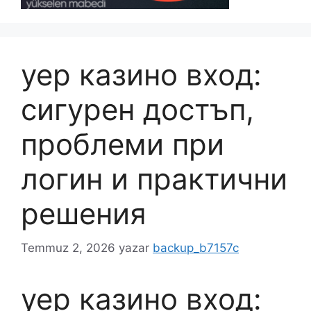
yep казино вход:
сигурен достъп,
проблеми при
логин и практични
решения
Temmuz 2, 2026
yazar
backup_b7157c
yep казино вход: