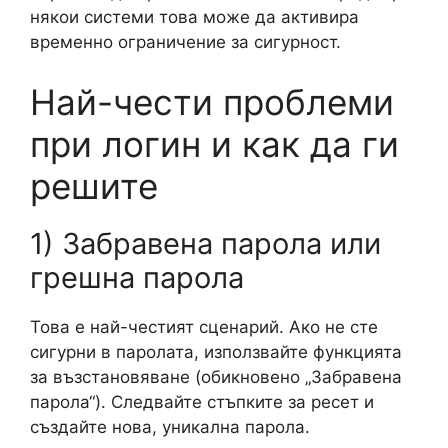
някои системи това може да активира
временно ограничение за сигурност.
Най-чести проблеми
при логин и как да ги
решите
1) Забравена парола или
грешна парола
Това е най-честият сценарий. Ако не сте
сигурни в паролата, използвайте функцията
за възстановяване (обикновено „Забравена
парола“). Следвайте стъпките за ресет и
създайте нова, уникална парола.