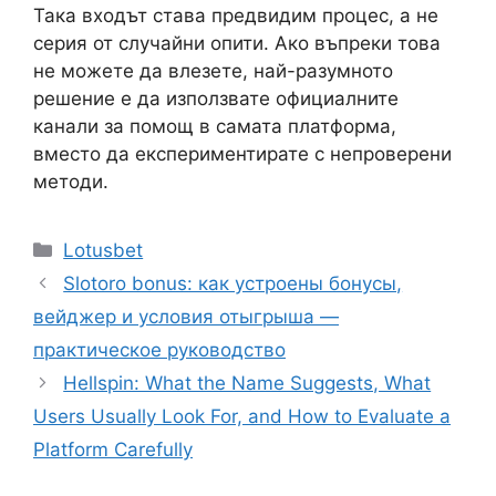
Така входът става предвидим процес, а не
серия от случайни опити. Ако въпреки това
не можете да влезете, най-разумното
решение е да използвате официалните
канали за помощ в самата платформа,
вместо да експериментирате с непроверени
методи.
Kategoriler
Lotusbet
Slotoro bonus: как устроены бонусы,
вейджер и условия отыгрыша —
практическое руководство
Hellspin: What the Name Suggests, What
Users Usually Look For, and How to Evaluate a
Platform Carefully