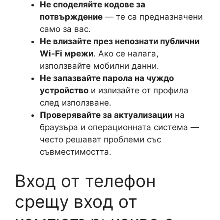
Не споделяйте кодове за
потвърждение
— те са предназначени
само за вас.
Не влизайте през непознати публични
Wi‑Fi мрежи
. Ако се налага,
използвайте мобилни данни.
Не запазвайте парола на чуждо
устройство
и излизайте от профила
след използване.
Проверявайте за актуализации
на
браузъра и операционната система —
често решават проблеми със
съвместимостта.
Вход от телефон
срещу вход от