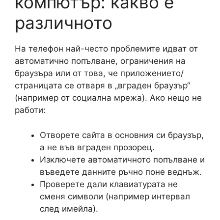
компютър: какво е
различното
На телефон най-често проблемите идват от
автоматично попълване, ограничения на
браузъра или от това, че приложението/
страницата се отваря в „вграден браузър“
(например от социална мрежа). Ако нещо не
работи:
Отворете сайта в основния си браузър,
а не във вграден прозорец.
Изключете автоматичното попълване и
въведете данните ръчно поне веднъж.
Проверете дали клавиатурата не
сменя символи (например интервал
след имейла).