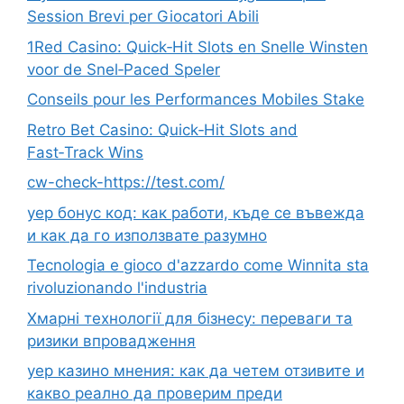
Session Brevi per Giocatori Abili
1Red Casino: Quick‑Hit Slots en Snelle Winsten
voor de Snel‑Paced Speler
Conseils pour les Performances Mobiles Stake
Retro Bet Casino: Quick‑Hit Slots and
Fast‑Track Wins
cw-check-https://test.com/
yep бонус код: как работи, къде се въвежда
и как да го използвате разумно
Tecnologia e gioco d'azzardo come Winnita sta
rivoluzionando l'industria
Хмарні технології для бізнесу: переваги та
ризики впровадження
yep казино мнения: как да четем отзивите и
какво реално да проверим преди