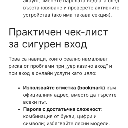
акаунт, сменете паролата веднага след
възстановяване и проверете активните
устройства (ако има такава секция).
Практичен чек-лист
за сигурен вход
Това са навици, които реално намаляват
риска от проблеми при „yep казино вход“ и
при вход в онлайн услуги като цяло:
Използвайте отметка (bookmark)
към
официалния адрес, вместо да търсите
всеки път.
Парола с достатъчна сложност
:
комбинация от букви, цифри и
символи; избягвайте лесни модели.