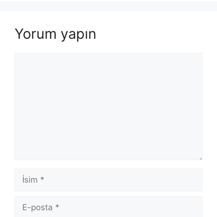
Yorum yapın
Yorum
İsim
E-
posta