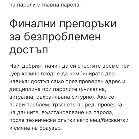
на пароли с главна парола.
Финални препоръки
за безпроблемен
достъп
Най-добрият начин да си спестите време при
„yep казино вход“ е да комбинирате два
навика: достъп само през проверен адрес и
дисциплина при паролите (уникална,
актуална, съхранявана сигурно). Ако се
появи проблем, тръгнете по ред: проверка
на данните, възстановяване на парола,
после технически стъпки като кеш/бисквитки
и смяна на браузър.