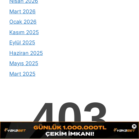
Nisan 2026
Mart 2026
Ocak 2026
Kasım 2025
Eylül 2025
Haziran 2025
Mayıs 2025
Mart 2025
Şubat 2025
Ocak 2025
Aralık 2024
Kasım 2024
Haziran 2024
×