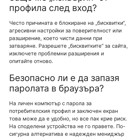
профила след вход?
Често причината е блокиране на „бисквитки“,
агресивни настройки за поверителност или
разширение, което чисти данни при
затваряне. Разрешете „бисквитките“ за сайта,
изключете проблемни разширения и
опитайте отново.
Безопасно ли е да запазя
паролата в браузъра?
На личен компютър с парола за
потребителския профил и заключен екран
това може да е удобно, но все пак крие риск.
На споделени устройства не го правете. По-
сигурна алтернатива е надежден мениджър