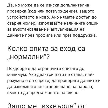
Да, но може да се изиска допълнителна
проверка (код или потвърждение), защото
устройството е ново. Ако нямате достъп до
стария номер, използвайте наличните опции
за възстановяване и актуализация на
данните през профила или през поддръжка.
Колко опита за вход са
„нормални“?
По-добре е да ограничите опитите до
минимум. Ако два-три пъти не става, най-
разумно е да спрете, да проверите данните и
да използвате възстановяване на парола,
вместо да продължавате на сляпо.
Защо ме „изхвърля“ от