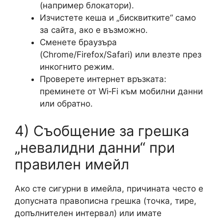
(например блокатори).
Изчистете кеша и „бисквитките“ само
за сайта, ако е възможно.
Сменете браузъра
(Chrome/Firefox/Safari) или влезте през
инкогнито режим.
Проверете интернет връзката:
преминете от Wi‑Fi към мобилни данни
или обратно.
4) Съобщение за грешка
„невалидни данни“ при
правилен имейл
Ако сте сигурни в имейла, причината често е
допусната правописна грешка (точка, тире,
допълнителен интервал) или имате