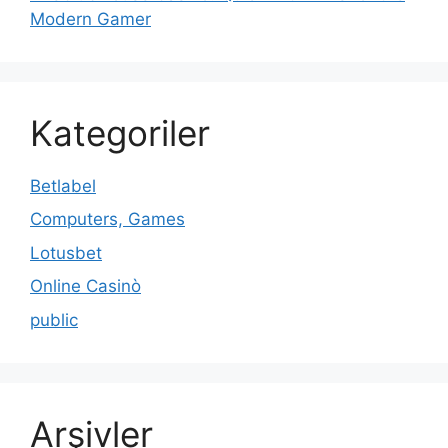
Modern Gamer
Kategoriler
Betlabel
Computers, Games
Lotusbet
Online Casinò
public
Arşivler