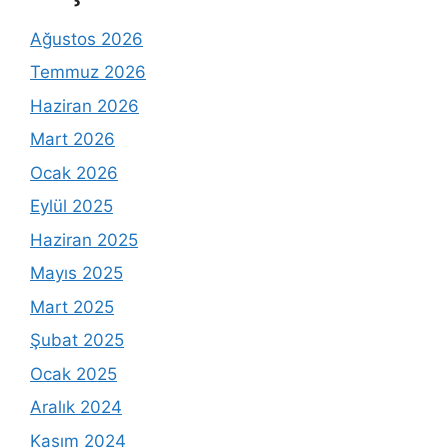
Ağustos 2026
Temmuz 2026
Haziran 2026
Mart 2026
Ocak 2026
Eylül 2025
Haziran 2025
Mayıs 2025
Mart 2025
Şubat 2025
Ocak 2025
Aralık 2024
Kasım 2024