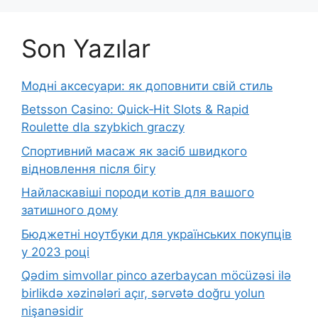
Son Yazılar
Модні аксесуари: як доповнити свій стиль
Betsson Casino: Quick‑Hit Slots & Rapid
Roulette dla szybkich graczy
Спортивний масаж як засіб швидкого
відновлення після бігу
Найласкавіші породи котів для вашого
затишного дому
Бюджетні ноутбуки для українських покупців
у 2023 році
Qədim simvollar pinco azerbaycan möcüzəsi ilə
birlikdə xəzinələri açır, sərvətə doğru yolun
nişanəsidir