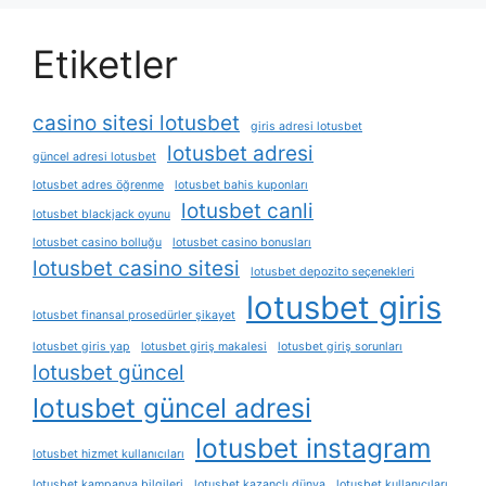
Etiketler
casino sitesi lotusbet
giris adresi lotusbet
lotusbet adresi
güncel adresi lotusbet
lotusbet adres öğrenme
lotusbet bahis kuponları
lotusbet canli
lotusbet blackjack oyunu
lotusbet casino bolluğu
lotusbet casino bonusları
lotusbet casino sitesi
lotusbet depozito seçenekleri
lotusbet giris
lotusbet finansal prosedürler şikayet
lotusbet giris yap
lotusbet giriş makalesi
lotusbet giriş sorunları
lotusbet güncel
lotusbet güncel adresi
lotusbet instagram
lotusbet hizmet kullanıcıları
lotusbet kampanya bilgileri
lotusbet kazançlı dünya
lotusbet kullanıcıları