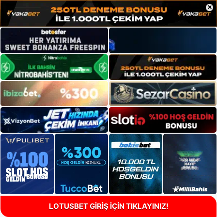
×
LOTUSBET GİRİŞ İÇİN TIKLAYINIZ!