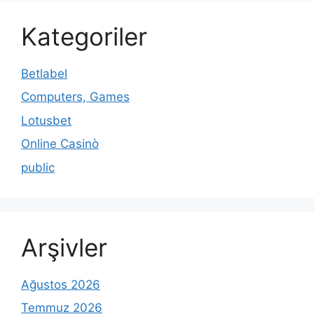
Kategoriler
Betlabel
Computers, Games
Lotusbet
Online Casinò
public
Arşivler
Ağustos 2026
Temmuz 2026