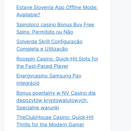
Estave Slovenia App Offline Mode:
Available?
Spinoloco casino Bonus Buy Free
Spins: Permitido ou Não
Solverde Skrill Configuração
Completa e Utilização
Roospin Casino: Quick‑Hit Slots for
the Fast‑Paced Player
Energycasino Samsung Pay
integráció
Bonus powitalny w NV Casino dla
depozytów kryptowalutowych:
Specjalne warunki
TheClubHouse Casino: Quick‑Hit
Thrills for the Modern Gamer