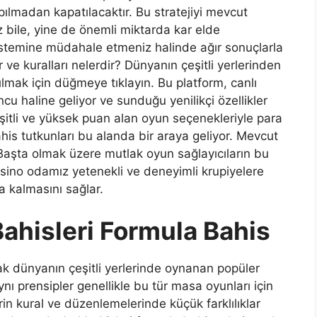
lmadan kapatılacaktır. Bu stratejiyi mevcut
bile, yine de önemli miktarda kar elde
 sistemine müdahale etmeniz halinde ağır sonuçlarla
ır ve kuralları nelerdir? Dünyanın çeşitli yerlerinden
lmak için düğmeye tıklayın. Bu platform, canlı
cu haline geliyor ve sunduğu yenilikçi özellikler
eşitli ve yüksek puan alan oyun seçenekleriyle para
his tutkunları bu alanda bir araya geliyor. Mevcut
 Başta olmak üzere mutlak oyun sağlayıcıların bu
casino odamız yetenekli ve deneyimli krupiyelere
a kalmasını sağlar.
ahisleri Formula Bahis
ak dünyanın çeşitli yerlerinde oynanan popüler
 Aynı prensipler genellikle bu tür masa oyunları için
lerin kural ve düzenlemelerinde küçük farklılıklar