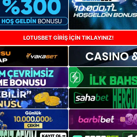
LOTUSBET GİRİŞ İÇİN TIKLAYINIZ!